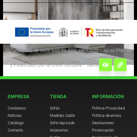
El desarrollo de esta web ha sido ejecutado bajo el Plan de
Recuperación, Transformación y Resiliencia;
y Financiado por la Unión Europea – NextGenerationEU.
Mod. 04ECI-CH
EMPRESA
TIENDA
INFORMACIÓN
Conócenos
Sofás
Política Privacidad
Noticias
Muebles Salón
Política de envíos
Catálogo
Sofá tapizado
Devoluciones
Contacto
Accesorios
Financiación