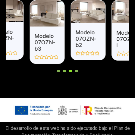
Modelo
Modelo
Modelo
07OZN-
07OZN-
07OZN-
b2
L
b3
Valorado
Valorado
Valorado
en
en
en
0
0
0
de
de
de
5
5
5
El desarrollo de esta web ha sido ejecutado bajo el Plan de